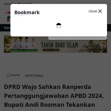
Saturday
8
Aug
2026
Sosial Media
Theme
close
Bookmark
0
tamobagu Gelontorkan Rp1 Miliar untuk Revitalisasi Alun-Alun Paloko Kin
News
Dark
System
Light
Home
ADVETORIAL
DPRD Wajo Sahkan Ranperda
Pertanggungjawaban APBD 2024,
Bupati Andi Rosman Tekankan