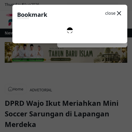
Thursday
6
Aug
2026
Sosial Media
Theme
close
Bookmark
0
 Kotamobagu Gelontorkan Rp1 Miliar untuk Revitalisasi Alun-Alun Paloko 
News
Dark
System
Light
Home
ADVETORIAL
DPRD Wajo Ikut Meriahkan Mini
Soccer Sarungan di Lapangan
Merdeka