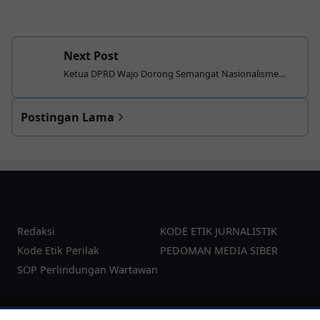
Next Post
Ketua DPRD Wajo Dorong Semangat Nasionalisme
Lewat Gerakan Pembagian Bendera Merah Putih
Postingan Lama
Redaksi
KODE ETIK JURNALISTIK
Kode Etik Perilak
PEDOMAN MEDIA SIBER
SOP Perlindungan Wartawan
©
2026
pesanku.co.id
| Template:
YzTheme