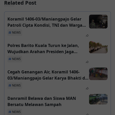
Related Post
Koramil 1406-03/Maniangpajo Gelar
Patroli Cipta Kondisi, TNI dan Warga
Bersinergi Jaga Keamanan Wajo
NEWS
Polres Barito Kuala Turun ke Jalan,
Wujudkan Arahan Presiden Jaga
Lingkungan Bersih
NEWS
Cegah Genangan Air, Koramil 1406-
03/Maniangpajo Gelar Karya Bhakti di
Anabanua
NEWS
Danramil Belawa dan Siswa MAN
Bersatu Melawan Sampah
NEWS