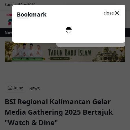
Sunday
9
Aug
2026
Sosial Media
Theme
close
Bookmark
0
agu Gelontorkan Rp1 Miliar untuk Revitalisasi Alun-Alun Paloko Kinalang
News
Dark
System
Light
Home
NEWS
BSI Regional Kalimantan Gelar
Media Gathering 2025 Bertajuk
"Watch & Dine"