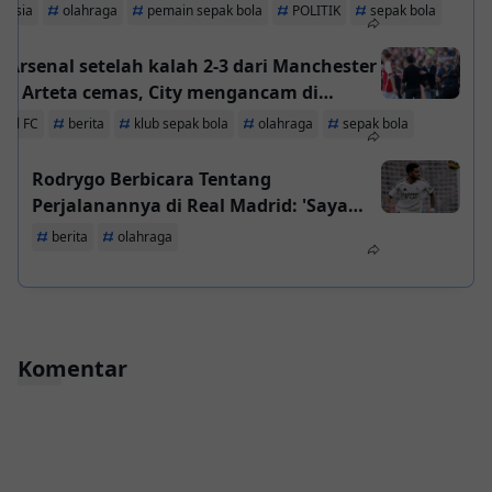
fikasi Piala Dunia 2026
nesia
olahraga
pemain sepak bola
POLITIK
sepak bola
 Arsenal setelah kalah 2-3 dari Manchester
d, Arteta cemas, City mengancam di
men Liga Inggris
nal FC
berita
klub sepak bola
olahraga
sepak bola
Rodrygo Berbicara Tentang
Perjalanannya di Real Madrid: 'Saya
Mengucapkan Terima Kasih pada
berita
olahraga
Ancelotti'
Komentar