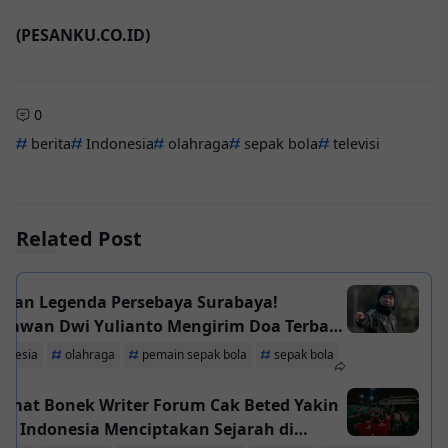
(PESANKU.CO.ID)
0
berita
Indonesia
olahraga
sepak bola
televisi
Related Post
apan Legenda Persebaya Surabaya!
niawan Dwi Yulianto Mengirim Doa Terbaik
uk Timnas Indonesia
donesia
olahraga
pemain sepak bola
sepak bola
amat Bonek Writer Forum Cak Beted Yakin
as Indonesia Menciptakan Sejarah di