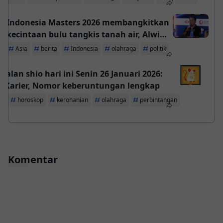
Indonesia Masters 2026 membangkitkan
kecintaan bulu tangkis tanah air, Alwi
dan Raymond/Joaquin menandai era
Asia
berita
Indonesia
olahraga
politik
Generasi Z bersinar
malan shio hari ini Senin 26 Januari 2026:
a, Karier, Nomor keberuntungan lengkap
ta
horoskop
kerohanian
olahraga
perbintangan
Komentar