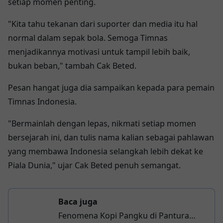
setiap momen penting.
"Kita tahu tekanan dari suporter dan media itu hal
normal dalam sepak bola. Semoga Timnas
menjadikannya motivasi untuk tampil lebih baik,
bukan beban," tambah Cak Beted.
Pesan hangat juga dia sampaikan kepada para pemain
Timnas Indonesia.
"Bermainlah dengan lepas, nikmati setiap momen
bersejarah ini, dan tulis nama kalian sebagai pahlawan
yang membawa Indonesia selangkah lebih dekat ke
Piala Dunia," ujar Cak Beted penuh semangat.
Baca juga
Fenomena Kopi Pangku di Pantura