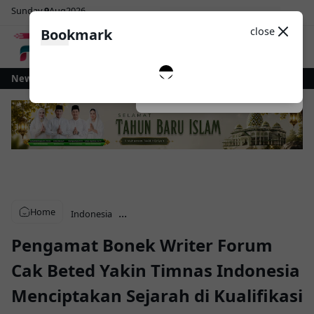
Sunday
9
Aug
2026
Sosial Media
Theme
close
Bookmark
0
u Gelontorkan Rp1 Miliar untuk Revitalisasi Alun-Alun Paloko Kinalang
News
Dark
System
Light
Home
...
Indonesia
Pengamat Bonek Writer Forum
Cak Beted Yakin Timnas Indonesia
Menciptakan Sejarah di Kualifikasi