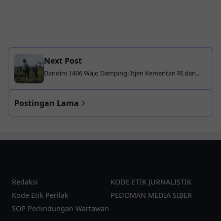
Next Post
Dandim 1406 Wajo Dampingi Itjen Kementan RI dan
Itjenad Tinjau Langsung Proyek Oplah Rawa di Wajo,
Petani Rasakan Dampak Positif
Postingan Lama
Redaksi
KODE ETIK JURNALISTIK
Kode Etik Perilak
PEDOMAN MEDIA SIBER
SOP Perlindungan Wartawan