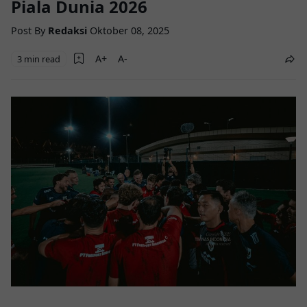
Piala Dunia 2026
Post By
Redaksi
Oktober 08, 2025
3 min read