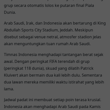
grup secara otomatis lolos ke putaran final Piala
Dunia.
Arab Saudi, Irak, dan Indonesia akan bertarung di King
Abdullah Sports City Stadium, Jeddah. Meskipun
disebut sebagai venue netral, atmosfer stadion jelas
akan menguntungkan tuan rumah Arab Saudi.
Timnas Indonesia menghadapi tantangan berat sejak
awal. Dengan peringkat FIFA terendah di grup
(peringkat 118 dunia), skuad yang dilatih Patrick
Kluivert akan bermain dua kali lebih dulu. Sementara
dua lawan mereka memiliki waktu istirahat yang lebih
lama.
Jadwal padat ini membuat setiap poin terasa krusial.
Indonesia akan menghadapi Arab Saudi pada Kamis