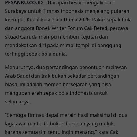
PESANKU.CO.ID
—Harapan besar mengalir dari
Surabaya untuk Timnas Indonesia menjelang putaran
keempat Kualifikasi Piala Dunia 2026. Pakar sepak bola
dan anggota Bonek Writer Forum Cak Beted, percaya
skuad Garuda mampu memberi kejutan dan
mendekatkan diri pada mimpi tampil di panggung
tertinggi sepak bola dunia.
Menurutnya, dua pertandingan penentuan melawan
Arab Saudi dan Irak bukan sekadar pertandingan
biasa. Ini adalah momen bersejarah yang bisa
mengubah arah sepak bola Indonesia untuk
selamanya.
"Semoga Timnas dapat meraih hasil maksimal di dua
laga awal nanti. Itu bukan harapan yang muluk,
karena semua tim tentu ingin menang," kata Cak