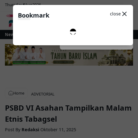
Thursday
6
Aug
2026
Sosial Media
Theme
close
Bookmark
0
tamobagu Gelontorkan Rp1 Miliar untuk Revitalisasi Alun-Alun Paloko Kin
News
Dark
System
Light
Home
ADVETORIAL
PSBD VI Asahan Tampilkan Malam
Etnis Tabagsel
Post By
Redaksi
Oktober 11, 2025