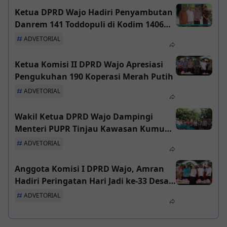
Ketua DPRD Wajo Hadiri Penyambutan
Danrem 141 Toddopuli di Kodim 1406
Wajo
ADVETORIAL
Ketua Komisi II DPRD Wajo Apresiasi
Pengukuhan 190 Koperasi Merah Putih
ADVETORIAL
Wakil Ketua DPRD Wajo Dampingi
Menteri PUPR Tinjau Kawasan Kumuh
Mattiro Tappareng
ADVETORIAL
Anggota Komisi I DPRD Wajo, Amran
Hadiri Peringatan Hari Jadi ke-33 Desa
Wae Tuwo
ADVETORIAL