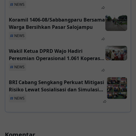
Dukung Ketahanan Pangan
NEWS
Koramil 1406-08/Sabbangparu Bersama
Warga Bersihkan Pasar Salojampu
NEWS
Wakil Ketua DPRD Wajo Hadiri
Peresmian Operasional 1.061 Koperasi
Desa/Kelurahan Merah Putih
NEWS
BRI Cabang Sengkang Perkuat Mitigasi
Risiko Lewat Sosialisasi dan Simulasi
Penanggulangan Banjir
NEWS
Komentar