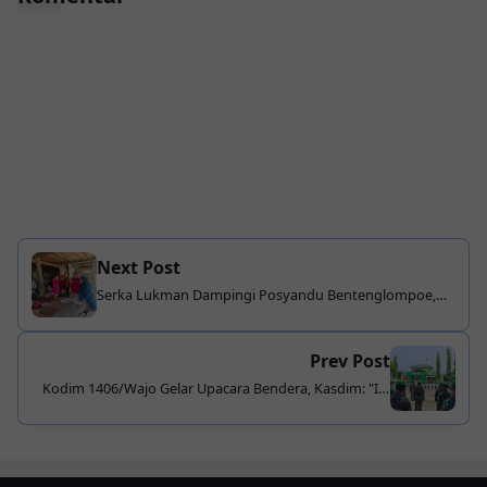
Next Post
Serka Lukman Dampingi Posyandu Bentenglompoe,
Ajak Warga Perangi Stunting
Prev Post
Kodim 1406/Wajo Gelar Upacara Bendera, Kasdim: "Ini
Bukan Sekadar Rutinitas"