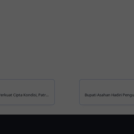
rkuat Cipta Kondisi, Patroli
Bupati Asahan Hadiri Pen
an Pitumpanua
Pramuka Sumut 2