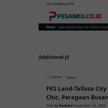
Saturday
8
Aug
2026
Pemkot Kotamobagu Gelontorkan Rp1 Miliar untuk Revi
News
Additional JS
Home
BISNIS
FKS Land-Tallasa Ci
Chic, Peragaan Busan
Post By
Redaksi
November 22, 2025