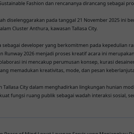
ustainable Fashion dan rencananya dirancang sebagai pro
h diselenggarakan pada tanggal 21 November 2025 ini berl
dalam Cluster Anthura, kawasan Tallasa City.
ya sebagai developer yang berkomitmen pada kepedulian r
n Runway 2026 menjadi proses kreatif acara ini merupakan
olaborasi ini mencakup perumusan konsep, kurasi desainer,
ang memadukan kreativitas, mode, dan pesan keberlanjut
n Tallasa City dalam menghadirkan lingkungan hunian mod
uat fungsi ruang publik sebagai wadah interaksi sosial, s
an Peace of Mind Lewat Layanan Servis yang Menjangkau Da