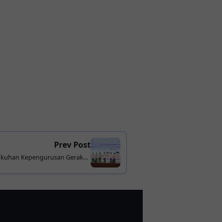
Prev Post
gukuhan Kepengurusan Gerakan
025–2030, Tegaskan Komitmen
Pembinaan Generasi Muda