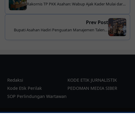
Rakornis TP PKK Asahan: Wabup Ajak Kader Mulai dari
Hal Kecil, Tanam Cabai di Pekarangan
Prev Post
Bupati Asahan Hadiri Penguatan Manajemen Talenta
ASN: Komitmen Wujudkan Birokrasi Unggul
Redaksi
KODE ETIK JURNALISTIK
Kode Etik Perilak
PEDOMAN MEDIA SIBER
SOP Perlindungan Wartawan
©
2026
pesanku.co.id
| Template:
YzTheme
Additional JS