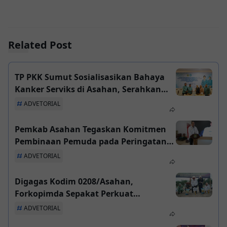
Related Post
TP PKK Sumut Sosialisasikan Bahaya
Kanker Serviks di Asahan, Serahkan
Bantuan Perlengkapan IVA Test
ADVETORIAL
Pemkab Asahan Tegaskan Komitmen
Pembinaan Pemuda pada Peringatan
Bulan Bakti Karang Taruna ke-65
ADVETORIAL
Digagas Kodim 0208/Asahan,
Forkopimda Sepakat Perkuat
Ketahanan Pangan Lewat Gerakan
ADVETORIAL
Tanam Padi Gogo