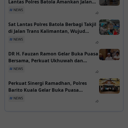
Lantas Polres Batola Amankan Jalan
Berlubang di Mandastana
NEWS
Sat Lantas Polres Batola Berbagi Takjil
di Jalan Trans Kalimantan, Wujud
Empati di Bulan Ramadhan
NEWS
DR H. Fauzan Ramon Gelar Buka Puasa
Bersama, Perkuat Ukhuwah dan
Solidaritas Sosial
NEWS
Perkuat Sinergi Ramadhan, Polres
Barito Kuala Gelar Buka Puasa
Bersama Tokoh Agama dan
NEWS
Masyarakat