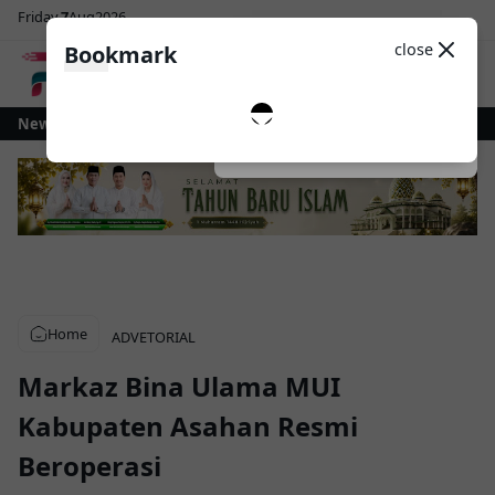
Friday
7
Aug
2026
Sosial Media
Theme
close
Bookmark
0
Kotamobagu Gelontorkan Rp1 Miliar untuk Revitalisasi Alun-Alun Paloko K
News
Dark
System
Light
Home
ADVETORIAL
Markaz Bina Ulama MUI
Kabupaten Asahan Resmi
Beroperasi