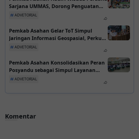
Sarjana UMMAS, Dorong Penguatan
SDM Daerah
ADVETORIAL
Pemkab Asahan Gelar ToT Simpul
Jaringan Informasi Geospasial, Perkuat
Integrasi Data Pembangunan
ADVETORIAL
Pemkab Asahan Konsolidasikan Peran
Posyandu sebagai Simpul Layanan
Sosial Dasar Tahun 2025
ADVETORIAL
Komentar