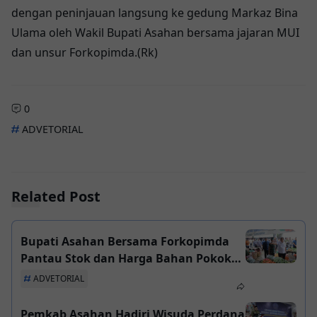
dengan peninjauan langsung ke gedung Markaz Bina
Ulama oleh Wakil Bupati Asahan bersama jajaran MUI
dan unsur Forkopimda.(Rk)
0
ADVETORIAL
Related Post
Bupati Asahan Bersama Forkopimda
Pantau Stok dan Harga Bahan Pokok
Jelang Nataru 2025
ADVETORIAL
Pemkab Asahan Hadiri Wisuda Perdana