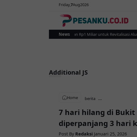
Friday
7
Aug
2026
Pemkot Kotamobagu Gelontorkan Rp1 Miliar untuk Revitalisasi Alun-Al
News
Additional JS
Home
...
berita
7 hari hilang di Buk
diperpanjang 3 hari 
Post By
Redaksi
Januari 25, 2026