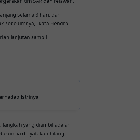
ergerakan tim SAR dan relawan.
panjang selama 3 hari, dan
ak sebelumnya," kata Hendro.
ian lanjutan sambil
erhadap Istrinya
 langkah yang diambil adalah
belum ia dinyatakan hilang.