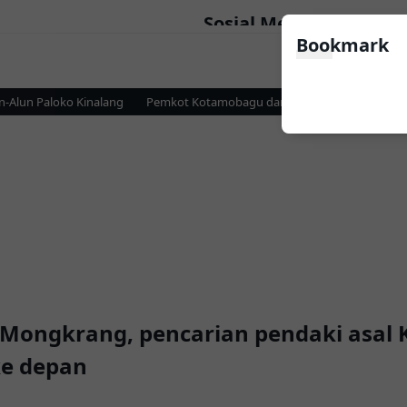
Sosial Media
Bookmark
un Paloko Kinalang
Pemkot Kotamobagu dan KPP Pratama Perkuat Siner
it Mongkrang, pencarian pendaki asal
ke depan