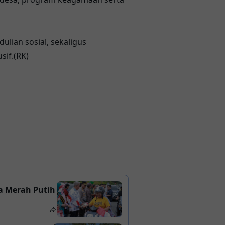
ian sosial, sekaligus
if.(RK)
a Merah Putih