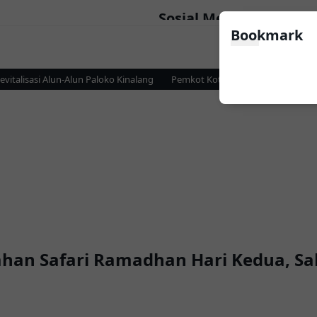
Sosial Media
Bookmark
lisasi Alun-Alun Paloko Kinalang
Pemkot Kotamobagu dan KPP Pratama
ahan Safari Ramadhan Hari Kedua, Sa