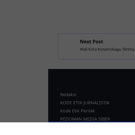
Next Post
Wali Kota Kotamobagu Terima 
Sinergi Tata Kelola Keuangan 
Redaksi
KODE ETIK JURNALISTIK
Kode Etik Perilak
PEDOMAN MEDIA SIBER
SOP Perlindungan Wartawan