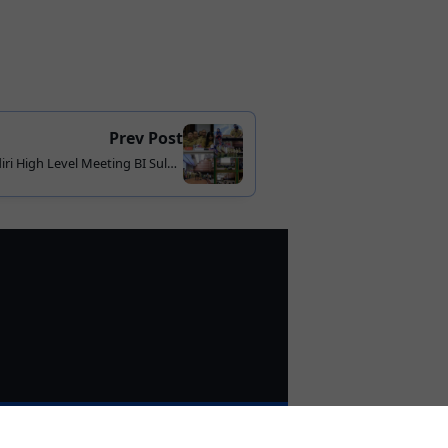
Prev Post
i High Level Meeting BI Sulut,
aga Stabilitas Ekonomi Daerah