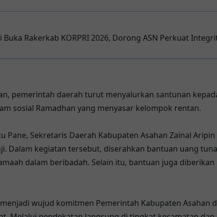
 Buka Rakerkab KORPRI 2026, Dorong ASN Perkuat Integri
, pemerintah daerah turut menyalurkan santunan kepada 
gram sosial Ramadhan yang menyasar kelompok rentan.
tu Pane, Sekretaris Daerah Kabupaten Asahan Zainal Aripi
ji. Dalam kegiatan tersebut, diserahkan bantuan uang tuna
ah dalam beribadah. Selain itu, bantuan juga diberikan 
i menjadi wujud komitmen Pemerintah Kabupaten Asahan
t. Melalui pendekatan langsung di tingkat kecamatan da