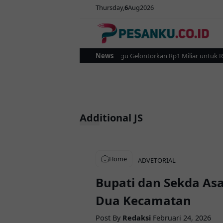
Thursday
6
Aug
2026
Pemkot Kotamobagu Gelontorkan Rp1 Miliar untuk Revita
News
Additional JS
Home
ADVETORIAL
Bupati dan Sekda As
Dua Kecamatan
Post By
Redaksi
Februari 24, 2026