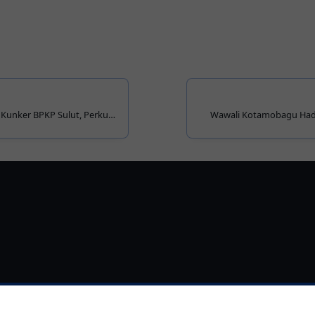
Kunker BPKP Sulut, Perkuat
Wawali Kotamobagu Hadir
Transparan
Tegaskan Komitmen J