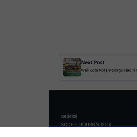
Next Post
Wali Kota Kotamobagu Hadiri P
Merah Putih di Manado
Redaksi
KODE ETIK JURNALISTIK
Kode Etik Perilak