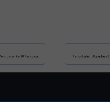
eringatan ke-80 Peristiwa
Pengukuhan Abpednas S
Desa Kreatif dan Inovati