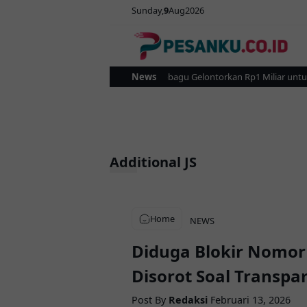
Sunday
9
Aug
2026
Pemkot Kotamobagu Gelontorkan Rp1 Miliar untuk Rev
News
Additional JS
Home
NEWS
Diduga Blokir Nomor
Disorot Soal Transpa
Post By
Redaksi
Februari 13, 2026