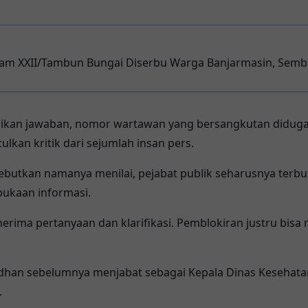
m XXII/Tambun Bungai Diserbu Warga Banjarmasin, Semba
kan jawaban, nomor wartawan yang bersangkutan diduga d
kan kritik dari sejumlah insan pers.
sebutkan namanya menilai, pejabat publik seharusnya terb
rbukaan informasi.
nerima pertanyaan dan klarifikasi. Pemblokiran justru bisa
dhan sebelumnya menjabat sebagai Kepala Dinas Keseha
.