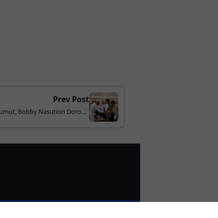
Prev Post
umut, Bobby Nasution Dorong
f Lewat Skema Kompetisi Hingga
Rp50 Miliar