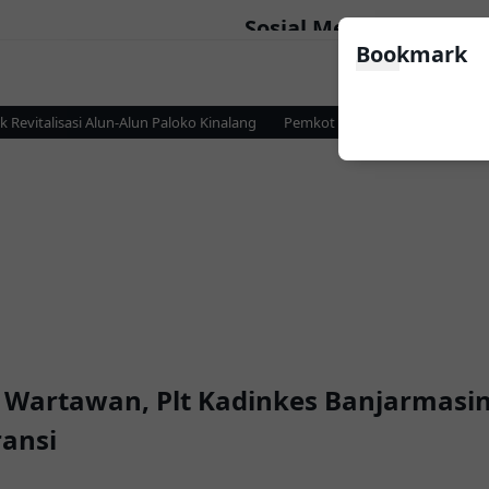
Sosial Media
Bookmark
italisasi Alun-Alun Paloko Kinalang
Pemkot Kotamobagu dan KPP Prat
 Wartawan, Plt Kadinkes Banjarmas
ransi