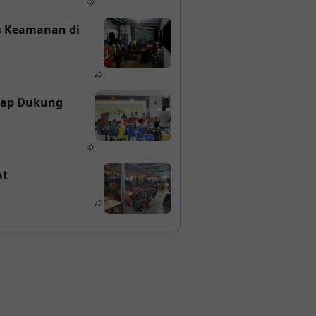
as Keamanan di
iap Dukung
at