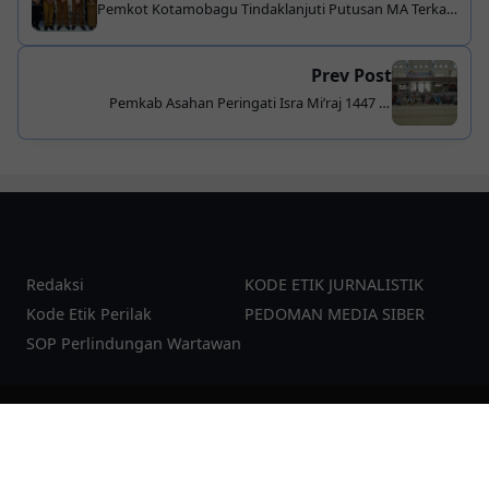
Pemkot Kotamobagu Tindaklanjuti Putusan MA Terkait
Pemilihan Ulang Sangadi Desa Moyag Tampoan
Prev Post
Pemkab Asahan Peringati Isra Mi’raj 1447 H,
Momentum Penguatan Iman dan Persiapan Ramadan
Redaksi
KODE ETIK JURNALISTIK
Kode Etik Perilak
PEDOMAN MEDIA SIBER
SOP Perlindungan Wartawan
©
2026
pesanku.co.id
| Template:
YzTheme
Additional JS