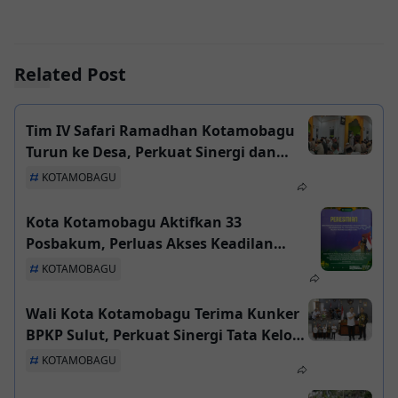
Related Post
Tim IV Safari Ramadhan Kotamobagu
Turun ke Desa, Perkuat Sinergi dan
Kebersamaan
KOTAMOBAGU
Kota Kotamobagu Aktifkan 33
Posbakum, Perluas Akses Keadilan
hingga Tingkat Desa
KOTAMOBAGU
Wali Kota Kotamobagu Terima Kunker
BPKP Sulut, Perkuat Sinergi Tata Kelola
Keuangan Transparan
KOTAMOBAGU