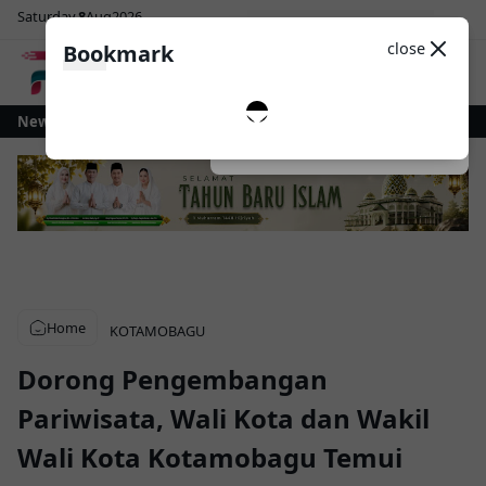
Saturday
8
Aug
2026
Sosial Media
Theme
close
Bookmark
0
amobagu Gelontorkan Rp1 Miliar untuk Revitalisasi Alun-Alun Paloko Kina
News
Dark
System
Light
Home
KOTAMOBAGU
Dorong Pengembangan
Pariwisata, Wali Kota dan Wakil
Wali Kota Kotamobagu Temui