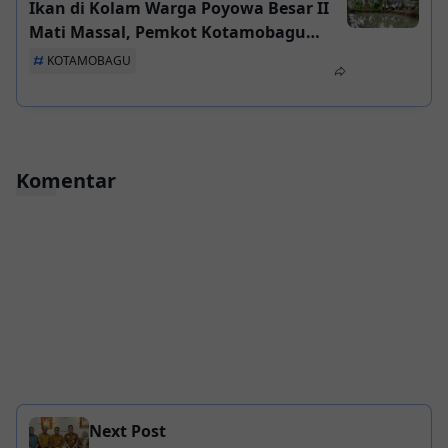
Ikan di Kolam Warga Poyowa Besar II
Mati Massal, Pemkot Kotamobagu
Turun Tangan Selidiki Dugaan
KOTAMOBAGU
Pencemaran
Komentar
Next Post