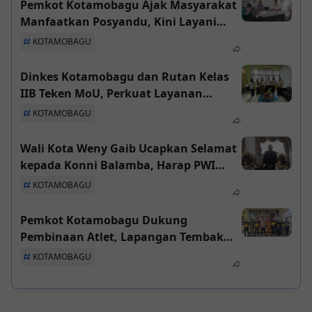
Pemkot Kotamobagu Ajak Masyarakat
Manfaatkan Posyandu, Kini Layani
Enam Standar Pelayanan Minimal
KOTAMOBAGU
Dinkes Kotamobagu dan Rutan Kelas
IIB Teken MoU, Perkuat Layanan
Kesehatan Warga Binaan dan Cegah
KOTAMOBAGU
TBC
Wali Kota Weny Gaib Ucapkan Selamat
kepada Konni Balamba, Harap PWI
Kotamobagu Perkuat Profesionalisme
KOTAMOBAGU
Pers
Pemkot Kotamobagu Dukung
Pembinaan Atlet, Lapangan Tembak
Motabi Resmi Jadi Sarana Cetak
KOTAMOBAGU
Penembak Berprestasi