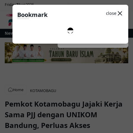
Friday
7
Aug
2026
Sosial Media
Theme
close
Bookmark
0
tamobagu Gelontorkan Rp1 Miliar untuk Revitalisasi Alun-Alun Paloko Kin
News
Dark
System
Light
Home
KOTAMOBAGU
Pemkot Kotamobagu Jajaki Kerja
Sama PJJ dengan UNIKOM
Bandung, Perluas Akses