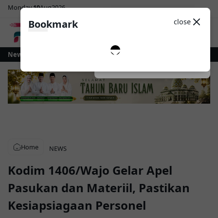
Monday
10
Aug
2026
Sosial Media
Theme
close
Bookmark
0
ui sebagai Warisan Budaya, Pemkot Kotamobagu Wajibkan Tari Dana-Dana
News
Dark
System
Light
Home
NEWS
Kodim 1406/Wajo Gelar Apel
Pasukan dan Materiil, Pastikan
Kesiapsiagaan Personel