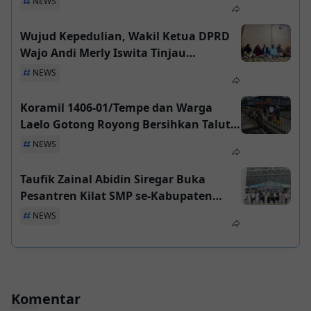
NEWS
Wujud Kepedulian, Wakil Ketua DPRD
Wajo Andi Merly Iswita Tinjau
Langsung dan Beri Bantuan Korban
NEWS
Kebakaran di Pammana
Koramil 1406-01/Tempe dan Warga
Laelo Gotong Royong Bersihkan Talut,
Cegah Genangan Saat Musim Hujan
NEWS
Taufik Zainal Abidin Siregar Buka
Pesantren Kilat SMP se-Kabupaten
Asahan 2026
NEWS
Komentar