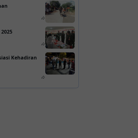
han
 2025
iasi Kehadiran