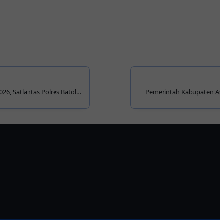
026, Satlantas Polres Batola
Pemerintah Kabupaten As
1447 H di