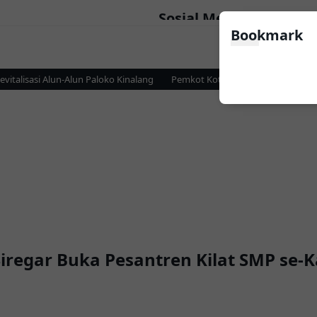
Sosial Media
Bookmark
lisasi Alun-Alun Paloko Kinalang
Pemkot Kotamobagu dan KPP Pratama
 Siregar Buka Pesantren Kilat SMP se