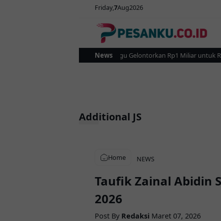
Friday
7
Aug
2026
Pemkot Kotamobagu Gelontorkan Rp1 Miliar untuk Revita
News
Additional JS
Home
NEWS
Taufik Zainal Abidin
2026
Post By
Redaksi
Maret 07, 2026