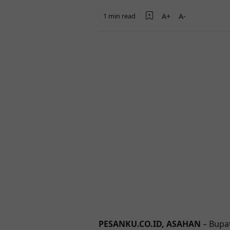
1 min read
PESANKU.CO.ID, ASAHAN
– Bupat