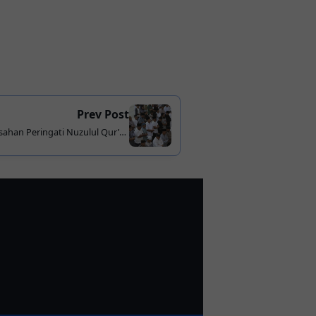
Prev Post
ahan Peringati Nuzulul Qur’an
 Masjid Agung H. Ahmad Bakrie