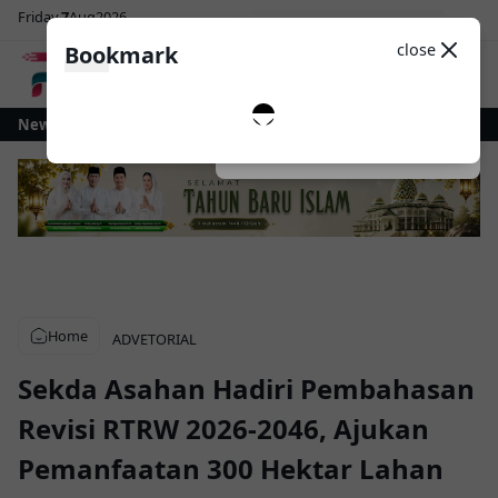
Friday
7
Aug
2026
Sosial Media
Theme
close
Bookmark
0
otamobagu Gelontorkan Rp1 Miliar untuk Revitalisasi Alun-Alun Paloko Ki
News
Dark
System
Light
Home
ADVETORIAL
Sekda Asahan Hadiri Pembahasan
Revisi RTRW 2026-2046, Ajukan
Pemanfaatan 300 Hektar Lahan