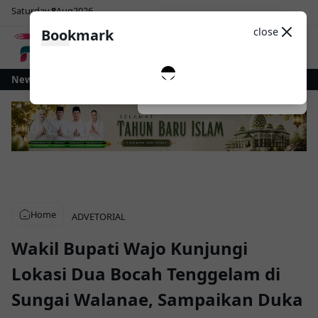
Saturday
8
Aug
2026
Sosial Media
Theme
close
Bookmark
0
obagu Gelontorkan Rp1 Miliar untuk Revitalisasi Alun-Alun Paloko Kinala
News
Dark
System
Light
Home
ADVETORIAL
Wakil Bupati Wajo Kunjungi
Lokasi Dua Bocah Tenggelam di
Sungai Walanae, Sampaikan Duka