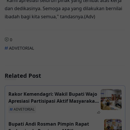
"Kami apresiasi seluruh pihak yang terlibat atas kerja
dan dedikasinya. Semoga apa yang dilakukan bernilai
ibadah bagi kita semua," tandasnya.(Adv)
0
ADVETORIAL
Related Post
Rakor Kemendagri: Wakil Bupati Wajo
Apresiasi Partisipasi Aktif Masyarakat
dalam Stabilitas Daerah
ADVETORIAL
Bupati Andi Rosman Pimpin Rapat