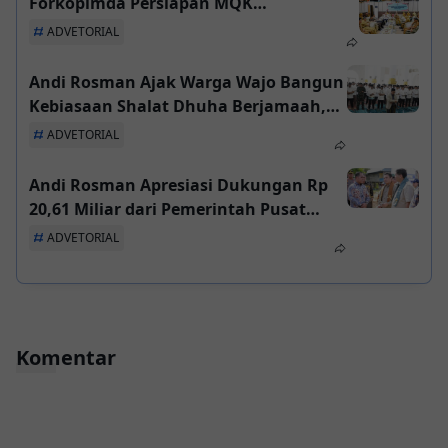
Forkopimda Persiapan MQK
Internasional 2025 di Wajo
ADVETORIAL
Andi Rosman Ajak Warga Wajo Bangun
Kebiasaan Shalat Dhuha Berjamaah,
Doa untuk Kedamaian dan Kemajuan
ADVETORIAL
Daerah
Andi Rosman Apresiasi Dukungan Rp
20,61 Miliar dari Pemerintah Pusat
untuk Program Perumahan di Wajo
ADVETORIAL
Komentar