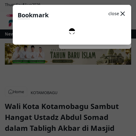
Thursday
6
Aug
2026
Sosial Media
Theme
close
Bookmark
0
ang
News
Pemkot Kotamobagu dan KPP Pratama Perkuat Sinergi Optimalkan
Dark
System
Light
Home
KOTAMOBAGU
Wali Kota Kotamobagu Sambut
Hangat Ustadz Abdul Somad
dalam Tabligh Akbar di Masjid