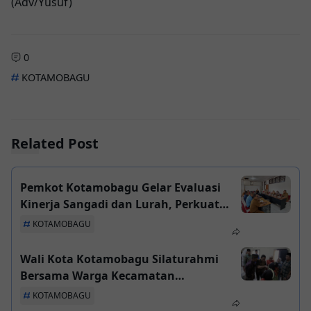
(Adv/Yusuf)
0
KOTAMOBAGU
Related Post
Pemkot Kotamobagu Gelar Evaluasi
Kinerja Sangadi dan Lurah, Perkuat
Pengawasan dan Pelayanan Publik
KOTAMOBAGU
Wali Kota Kotamobagu Silaturahmi
Bersama Warga Kecamatan
Kotamobagu Utara di Desa Bilalang
KOTAMOBAGU
Satu