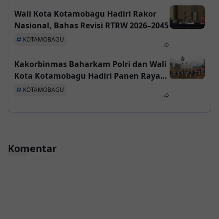
Wali Kota Kotamobagu Hadiri Rakor
Nasional, Bahas Revisi RTRW 2026–2045
KOTAMOBAGU
Kakorbinmas Baharkam Polri dan Wali
Kota Kotamobagu Hadiri Panen Raya
dan Penanaman Jagung, Dukung
KOTAMOBAGU
Swasembada Pangan 2026
Komentar