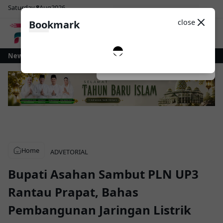
Saturday
8
Aug
2026
Sosial Media
Theme
close
Bookmark
0
otamobagu Gelontorkan Rp1 Miliar untuk Revitalisasi Alun-Alun Paloko Ki
News
Dark
System
Light
Home
ADVETORIAL
Bupati Asahan Sambut PLN UP3
Rantau Prapat, Bahas
Pembangunan Jaringan Listrik