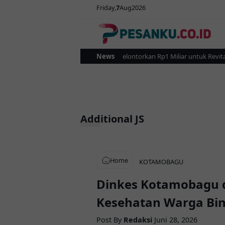
Friday
7
Aug
2026
Pemkot Kotamobagu Gelontorkan Rp1 Miliar untuk Revitalisa
News
Additional JS
Home
KOTAMOBAGU
Dinkes Kotamobagu d
Kesehatan Warga Bi
Post By
Redaksi
Juni 28, 2026