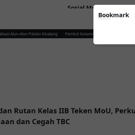
Sosial Media
Bookmark
si Alun-Alun Paloko Kinalang
Pemkot Kotamobagu dan KPP Pratama Per
an Rutan Kelas IIB Teken MoU, Perk
naan dan Cegah TBC