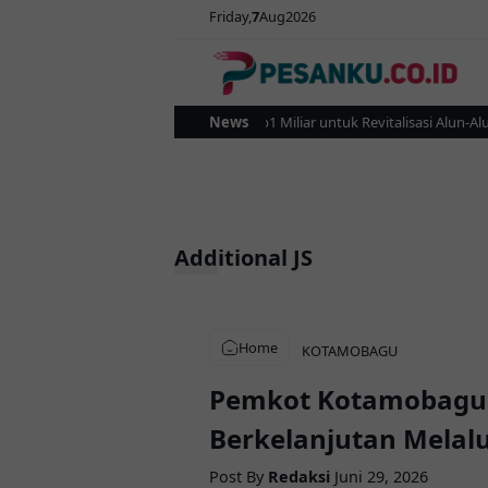
Friday
7
Aug
2026
Pemkot Kotamobagu Gelontorkan Rp1 Miliar untuk Revitalisasi Alun-Alun 
News
Additional JS
Home
KOTAMOBAGU
Pemkot Kotamobagu 
Berkelanjutan Melalu
Post By
Redaksi
Juni 29, 2026