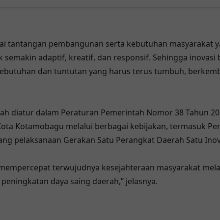
ai tantangan pembangunan serta kebutuhan masyarakat y
k semakin adaptif, kreatif, dan responsif. Sehingga inovas
kebutuhan dan tuntutan yang harus terus tumbuh, berkemba
elah diatur dalam Peraturan Pemerintah Nomor 38 Tahun 20
h Kota Kotamobagu melalui berbagai kebijakan, termasuk P
tang pelaksanaan Gerakan Satu Perangkat Daerah Satu Inov
 mempercepat terwujudnya kesejahteraan masyarakat melal
peningkatan daya saing daerah,” jelasnya.