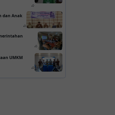
n dan Anak
emerintahan
ayaan UMKM