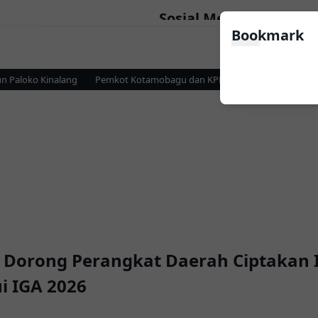
Sosial Media
Bookmark
Paloko Kinalang
Pemkot Kotamobagu dan KPP Pratama Perkuat Sinergi 
Dorong Perangkat Daerah Ciptakan 
i IGA 2026