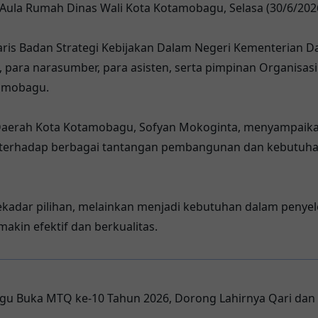
Aula Rumah Dinas Wali Kota Kotamobagu, Selasa (30/6/2026
taris Badan Strategi Kebijakan Dalam Negeri Kementerian D
Si., para narasumber, para asisten, serta pimpinan Organisa
tamobagu.
 Daerah Kota Kotamobagu, Sofyan Mokoginta, menyampaik
si terhadap berbagai tantangan pembangunan dan kebutuh
sekadar pilihan, melainkan menjadi kebutuhan dalam peny
kin efektif dan berkualitas.
u Buka MTQ ke-10 Tahun 2026, Dorong Lahirnya Qari dan H