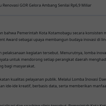
Renovasi GOR Gelora Ambang Senilai Rp6,9 Miliar
kan bahwa Pemerintah Kota Kotamobagu secara konsisten 
ent Award sebagai upaya membangun budaya inovasi di li
h pelaksanaan kegiatan tersebut. Menurutnya, lomba inova
nyata untuk mendorong setiap perangkat daerah menghadirk
g bagi masyarakat.
gkatan kualitas pelayanan publik. Melalui Lomba Inovasi Da
n ide-ide kreatif, berbasis data, serta memberikan manfa
sosialisasi dan coaching clinic tersebut, Pemerintah Kota 