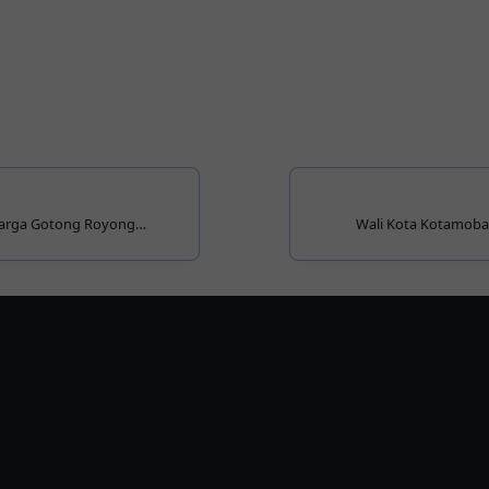
Warga Gotong Royong
Wali Kota Kotamoba
angan di Siengkang
Gerakan O