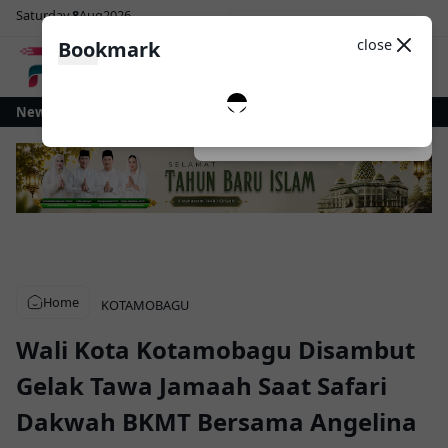
Saturday
8
Aug
2026
Sosial Media
Theme
close
Bookmark
0
mobagu Gelontorkan Rp1 Miliar untuk Revitalisasi Alun-Alun Paloko Kinal
News
Dark
System
Light
Home
KOTAMOBAGU
Wali Kota Kotamobagu Disambut
Gelak Tawa Jamaah Saat Safari
Dakwah BKMT Bersama Angelina