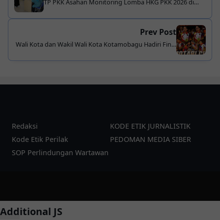
TP PKK Asahan Monitoring Lomba HKG PKK 2026 di
Desa Persatuan dan Rahuning
Prev Post
Wali Kota dan Wakil Wali Kota Kotamobagu Hadiri Final
Turnamen Tenis MOTABI CUP, Perkuat Sinergi dan
Sportivitas
Redaksi
KODE ETIK JURNALISTIK
Kode Etik Perilak
PEDOMAN MEDIA SIBER
SOP Perlindungan Wartawan
©
2026
pesanku.co.id
| Template:
YzTheme
Additional JS