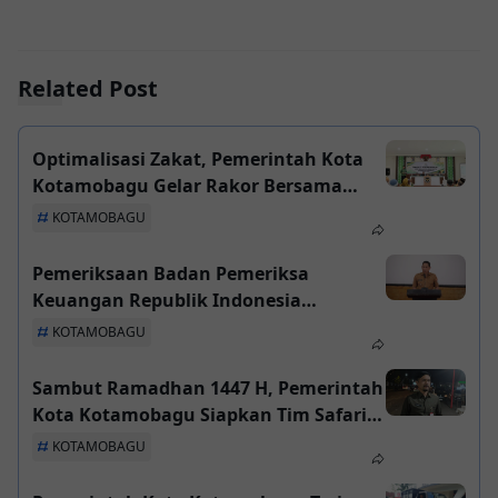
Related Post
Optimalisasi Zakat, Pemerintah Kota
Kotamobagu Gelar Rakor Bersama
Badan Amil Zakat Nasional Kota
KOTAMOBAGU
Kotamobagu
Pemeriksaan Badan Pemeriksa
Keuangan Republik Indonesia
Perwakilan Sulawesi Utara di
KOTAMOBAGU
Kotamobagu, Wali Kota Imbau SKPD
Tak Keluar Daerah
Sambut Ramadhan 1447 H, Pemerintah
Kota Kotamobagu Siapkan Tim Safari
Turun ke Desa dan Kelurahan
KOTAMOBAGU