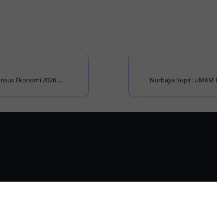
nsus Ekonomi 2026,
Nurbaya Supit: UMKM F
21.757 Unit Usaha dan
Kemajuan Daerah Ad