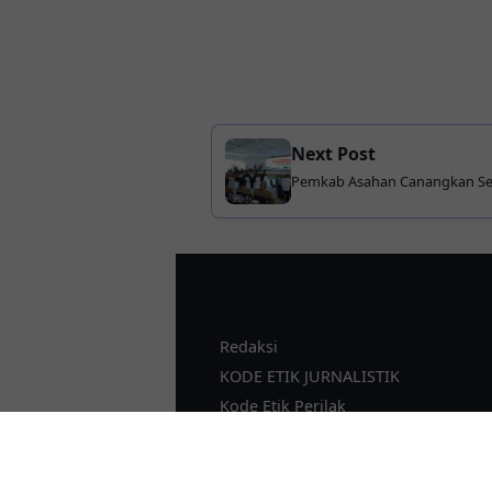
Next Post
Pemkab Asahan Canangkan Se
Kerahkan 654 Petugas Sasar 3
Rumah Tangga
Redaksi
KODE ETIK JURNALISTIK
Kode Etik Perilak
PEDOMAN MEDIA SIBER
SOP Perlindungan Wartawan