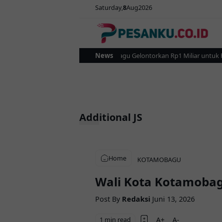
Saturday
8
Aug
2026
Pemkot Kotamobagu Gelontorkan Rp1 Miliar untuk Revit
News
Additional JS
Home
KOTAMOBAGU
Wali Kota Kotamobag
Post By
Redaksi
Juni 13, 2026
1 min read