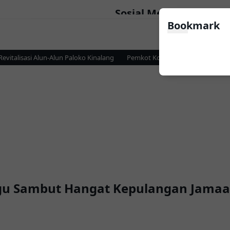
Sosial Media
Bookmark
alisasi Alun-Alun Paloko Kinalang
Pemkot Kotamobagu dan KPP Pratam
u Sambut Hangat Kepulangan Jamaah