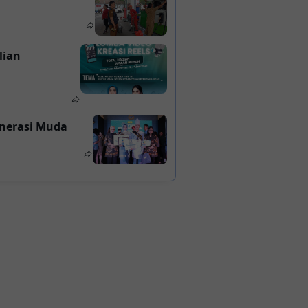
lian
enerasi Muda