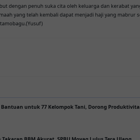
but dengan penuh suka cita oleh keluarga dan kerabat yan
maah yang telah kembali dapat menjadi haji yang mabrur
otamobagu.(Yusuf)
antuan untuk 77 Kelompok Tani, Dorong Produktivita
Takaran BBM Akurat, SPBU Moyag Lulus Tera Ulang