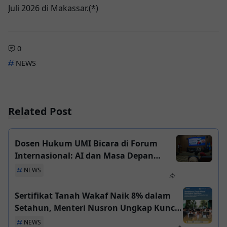
Juli 2026 di Makassar.(*)
0
NEWS
Related Post
Dosen Hukum UMI Bicara di Forum
Internasional: AI dan Masa Depan
Hukum Islam
NEWS
Sertifikat Tanah Wakaf Naik 8% dalam
Setahun, Menteri Nusron Ungkap Kunci
Suksesnya
NEWS