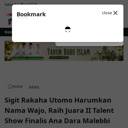
Saturday
8
Aug
2026
Sosial Media
Theme
close
Bookmark
0
 untuk Revitalisasi Alun-Alun Paloko Kinalang
News
Pemkot Kotamobagu dan
Dark
System
Light
Home
NEWS
Sigit Rakaha Utomo Harumkan
Nama Wajo, Raih Juara II Talent
Show Finalis Ana Dara Malebbi