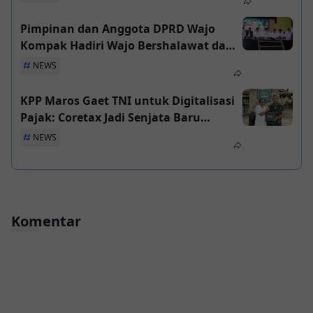
Pimpinan dan Anggota DPRD Wajo
Kompak Hadiri Wajo Bershalawat dan
Pembukaan Festival Danau Tempe 2025
NEWS
KPP Maros Gaet TNI untuk Digitalisasi
Pajak: Coretax Jadi Senjata Baru
Kepatuhan
NEWS
Komentar