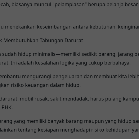
pecah, biasanya muncul "pelampiasan" berupa belanja besa
stru menekankan keseimbangan antara kebutuhan, keingina
idak Membutuhkan Tabungan Darurat
sudah hidup minimalis—memiliki sedikit barang, jarang b
rat. Ini adalah kesalahan logika yang cukup berbahaya.
mbantu mengurangi pengeluaran dan membuat kita lebih s
gkan risiko keuangan dalam hidup.
i darurat: mobil rusak, sakit mendadak, harus pulang kampu
i-PHK.
da orang yang memiliki banyak barang maupun yang hidup s
lainkan tentang kesiapan menghadapi risiko kehidupan yan