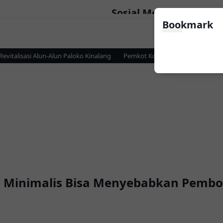
Sosial Media
Bookmark
alisasi Alun-Alun Paloko Kinalang
Pemkot Kotamobagu dan KPP Pratam
p Minimalis Bisa Menyebabkan Pembor