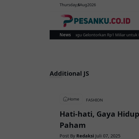
Thursday
6
Aug
2026
Pemkot Kotamobagu Gelontorkan Rp1 Miliar untuk Revit
News
Additional JS
Home
FASHION
Hati-hati, Gaya Hidu
Paham
Post By
Redaksi
Juli 07, 2025