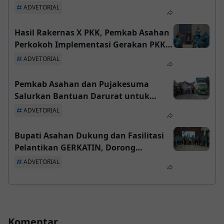
Ekonomi Biru Berbasis Desa Pesisir
ADVETORIAL
Hasil Rakernas X PKK, Pemkab Asahan
Perkokoh Implementasi Gerakan PKK
di Daerah
ADVETORIAL
Pemkab Asahan dan Pujakesuma
Salurkan Bantuan Darurat untuk
Warga Terdampak Bencana Aceh
ADVETORIAL
Bupati Asahan Dukung dan Fasilitasi
Pelantikan GERKATIN, Dorong
Pembangunan Inklusif Ramah
ADVETORIAL
Disabilitas
Komentar