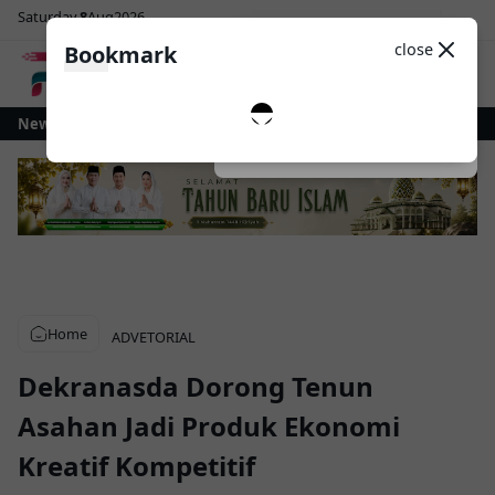
Saturday
8
Aug
2026
Sosial Media
Theme
close
Bookmark
0
 Kotamobagu Gelontorkan Rp1 Miliar untuk Revitalisasi Alun-Alun Paloko 
News
Dark
System
Light
Home
ADVETORIAL
Dekranasda Dorong Tenun
Asahan Jadi Produk Ekonomi
Kreatif Kompetitif