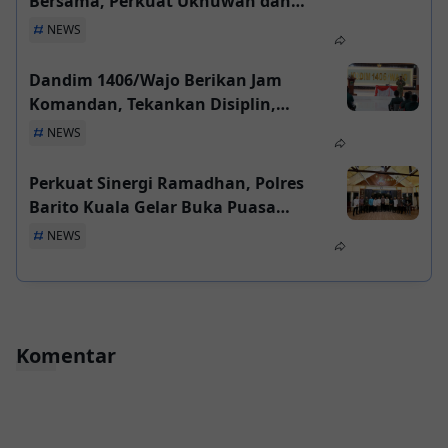
Bersama, Perkuat Ukhuwah dan
Solidaritas Sosial
NEWS
Dandim 1406/Wajo Berikan Jam
Komandan, Tekankan Disiplin,
Loyalitas, dan Profesionalisme Prajurit
NEWS
Perkuat Sinergi Ramadhan, Polres
Barito Kuala Gelar Buka Puasa
Bersama Tokoh Agama dan
NEWS
Masyarakat
Komentar