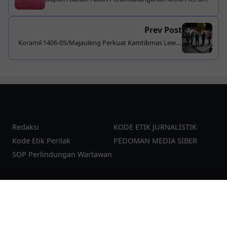
Medan, Komitmen Perkuat Restorative Justice di
Daerah
Prev Post
Koramil 1406-05/Majauleng Perkuat Kamtibmas Lewat
Patroli Gabungan, Warga Apresiasi Kehadiran TNI
Redaksi
KODE ETIK JURNALISTIK
Kode Etik Perilak
PEDOMAN MEDIA SIBER
SOP Perlindungan Wartawan
©
2026
pesanku.co.id
| Template:
YzTheme
Additional JS