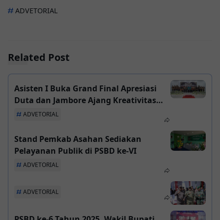
ADVETORIAL
Related Post
Asisten I Buka Grand Final Apresiasi
Duta dan Jambore Ajang Kreativitas
GenRe Kabupaten Asahan Tahun 2025
ADVETORIAL
Stand Pemkab Asahan Sediakan
Pelayanan Publik di PSBD ke-VI
ADVETORIAL
ADVETORIAL
PSBD ke-6 Tahun 2025, Wakil Bupati