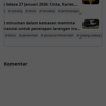
ok Selasa 27 Januari 2026: Cinta, Karier,
ng, Kesehatan
ries
astrolog
bisnis
horoskop
perbintangan
stri minuman dalam kemasan meminta
u transisi untuk penerapan larangan truk
an tiga sumbu
ta
bisnis
pemerintah
peraturan Pemerintah
undang undang Un
Komentar