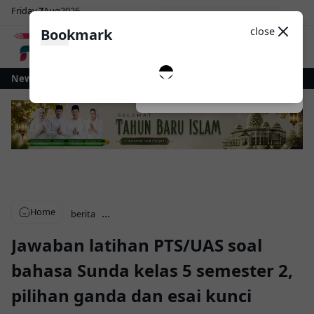
Friday
7
Aug
2026
Sosial Media
Theme
close
Bookmark
0
 untuk Revitalisasi Alun-Alun Paloko Kinalang
News
Pemkot Kotamobagu dan
Dark
System
Light
Home
...
berita
Jawaban latihan PTS/UAS soal
bahasa Sunda kelas 5 semester 2,
pilihan ganda dan esai kunci