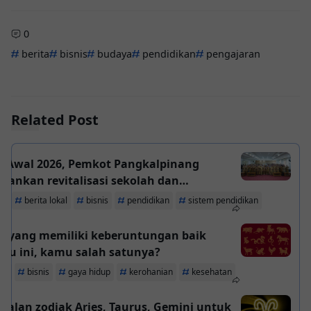
0
berita
bisnis
budaya
pendidikan
pengajaran
Related Post
t Awal 2026, Pemkot Pangkalpinang
ankan revitalisasi sekolah dan
abilitas BOS
ta
berita lokal
bisnis
pendidikan
sistem pendidikan
io yang memiliki keberuntungan baik
gu ini, kamu salah satunya?
ita
bisnis
gaya hidup
kerohanian
kesehatan
alan zodiak Aries, Taurus, Gemini untuk