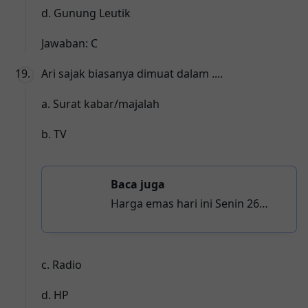
d. Gunung Leutik
Jawaban: C
Ari sajak biasanya dimuat dalam ....
a. Surat kabar/majalah
b. TV
Baca juga
Harga emas hari ini Senin 26
Januari 2026, emas Antam
kembali naik, 1 gram tembus Rp
2.917.000
c. Radio
d. HP