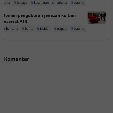
erganti-ganti Warna Rambut Setiap Bulan
berita
budaya
kesehatan
narkoba
trauma
Momen penguburan jenazah korban
pesawat ATR
bencana
berita
insiden
tragedi
trauma
Komentar