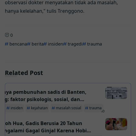
observasi dokter menyatakan tidak ada masalah,
hanya kelelahan," tulis Trenggono.
0
bencana
berita
insiden
tragedi
trauma
Related Post
knya pembunuhan sadis di Banten,
log: faktor psikologis, sosial, dan
sional menjadi pemicu
ta
insiden
kejahatan
masalah sosial
trauma
okoh Hua, Gadis Berusia 20 Tahun
engalami Gagal Ginjal Karena Hobi