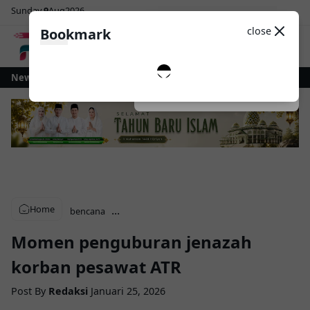
Sunday
9
Aug
2026
Sosial Media
Theme
close
Bookmark
0
i Alun-Alun Paloko Kinalang
News
Pemkot Kotamobagu dan KPP Pratama Perk
Dark
System
Light
Home
...
bencana
Momen penguburan jenazah
korban pesawat ATR
Post By
Redaksi
Januari 25, 2026