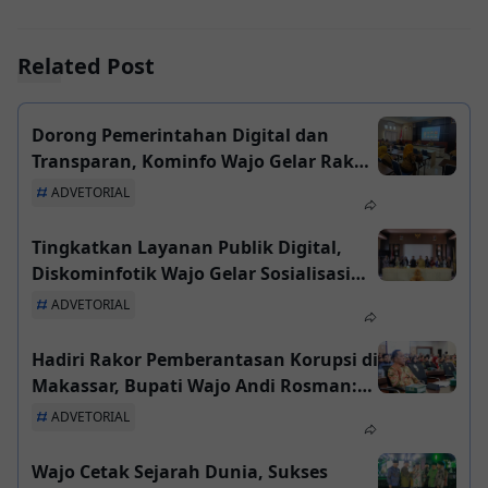
Related Post
Dorong Pemerintahan Digital dan
Transparan, Kominfo Wajo Gelar Rakor
Pengelolaan Media Sosial Perangkat
ADVETORIAL
Daerah
Tingkatkan Layanan Publik Digital,
Diskominfotik Wajo Gelar Sosialisasi
SP4N-LAPOR!
ADVETORIAL
Hadiri Rakor Pemberantasan Korupsi di
Makassar, Bupati Wajo Andi Rosman:
Kami Siap Ikuti dan Laksanakan
ADVETORIAL
Arahan KPK
Wajo Cetak Sejarah Dunia, Sukses