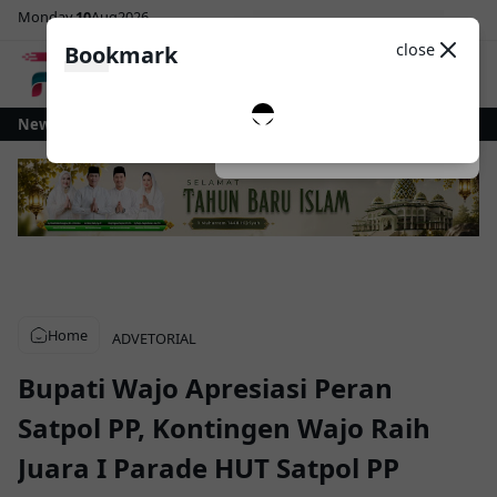
Monday
10
Aug
2026
Sosial Media
Theme
close
Bookmark
0
agai Warisan Budaya, Pemkot Kotamobagu Wajibkan Tari Dana-Dana dan 
News
Dark
System
Light
Home
ADVETORIAL
Bupati Wajo Apresiasi Peran
Satpol PP, Kontingen Wajo Raih
Juara I Parade HUT Satpol PP