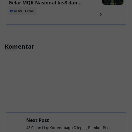
Gelar MQK Nasional ke-8 dan
Internasional Pertama
ADVETORIAL
Komentar
Next Post
48 Calon Haji Kotamobagu Dilepas, Pemkot Beri