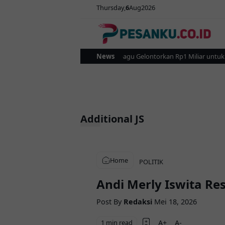
Thursday
6
Aug
2026
Pemkot Kotamobagu Gelontorkan Rp1 Miliar untuk Revi
News
Additional JS
Home
POLITIK
Andi Merly Iswita Re
Post By
Redaksi
Mei 18, 2026
1 min read