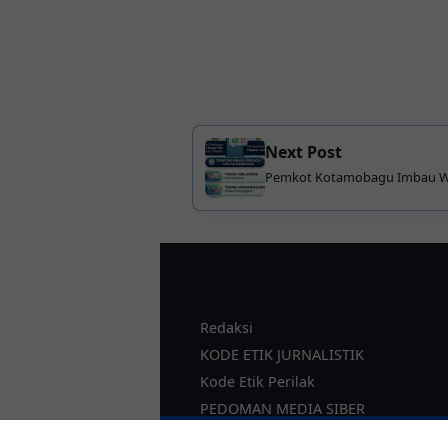
Next Post
Pemkot Kotamobagu Imbau W
Penipuan Lewat WhatsApp dan
Redaksi
KODE ETIK JURNALISTIK
Kode Etik Perilak
PEDOMAN MEDIA SIBER
SOP Perlindungan Wartawan