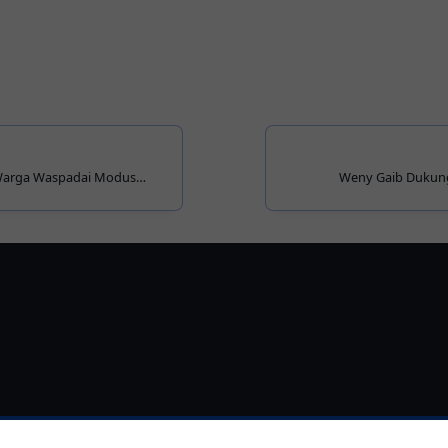
arga Waspadai Modus
Weny Gaib Dukun
 Telepon
Kotamobagu, Per