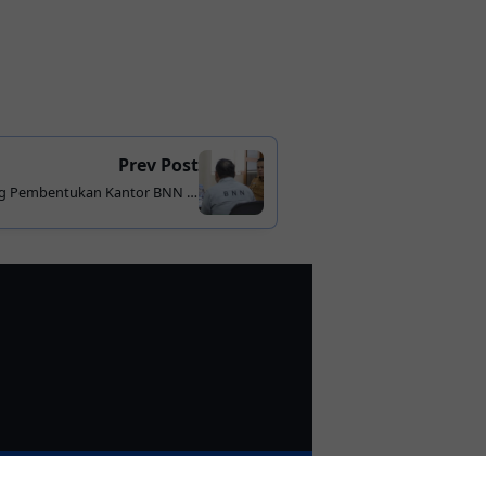
Prev Post
g Pembentukan Kantor BNN di
kuat Perang Melawan Narkoba