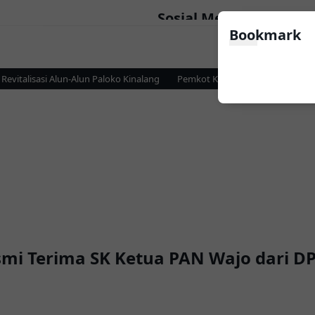
Sosial Media
Bookmark
talisasi Alun-Alun Paloko Kinalang
Pemkot Kotamobagu dan KPP Prata
smi Terima SK Ketua PAN Wajo dari DP