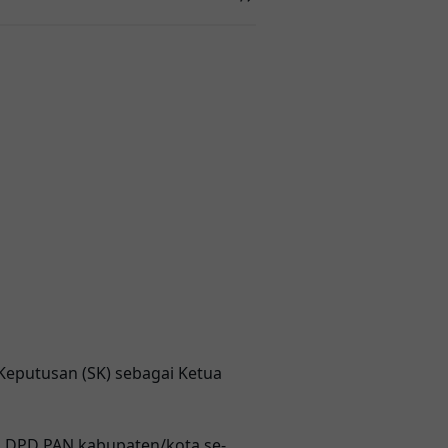
 Keputusan (SK) sebagai Ketua
s DPD PAN kabupaten/kota se-