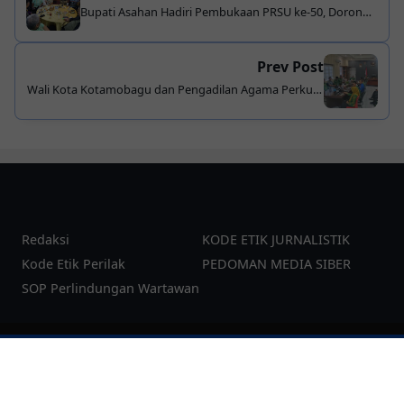
Bupati Asahan Hadiri Pembukaan PRSU ke-50, Dorong
Promosi Potensi Daerah dan Investasi
Prev Post
Wali Kota Kotamobagu dan Pengadilan Agama Perkuat
Sinergi, Dorong Pelayanan Publik dan Perlindungan
Keluarga Lebih Optimal
Redaksi
KODE ETIK JURNALISTIK
Kode Etik Perilak
PEDOMAN MEDIA SIBER
SOP Perlindungan Wartawan
©
2026
pesanku.co.id
| Template:
YzTheme
Additional JS