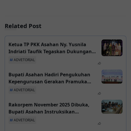
Related Post
Ketua TP PKK Asahan Ny. Yusnila
Indriati Taufik Tegaskan Dukungan
Penuh untuk Kemajuan Wastra Sumut
ADVETORIAL
Bupati Asahan Hadiri Pengukuhan
Kepengurusan Gerakan Pramuka
Sumut 2025–2030, Tegaskan Komitmen
ADVETORIAL
Pembinaan Generasi Muda
Rakorpem November 2025 Dibuka,
Bupati Asahan Instruksikan
Penyelesaian Seluruh Kegiatan Tepat
ADVETORIAL
Waktu