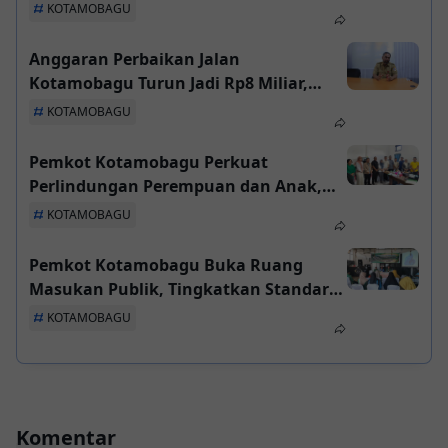
Perkuat Kinerja dan Percepatan
KOTAMOBAGU
Pembangunan
Anggaran Perbaikan Jalan
Kotamobagu Turun Jadi Rp8 Miliar,
Pemkot Prioritaskan Ruas yang Rusak
KOTAMOBAGU
Parah
Pemkot Kotamobagu Perkuat
Perlindungan Perempuan dan Anak,
Penanganan Kasus Didorong Lebih
KOTAMOBAGU
Cepat dan Terpadu
Pemkot Kotamobagu Buka Ruang
Masukan Publik, Tingkatkan Standar
Layanan Administrasi Kependudukan
KOTAMOBAGU
Komentar