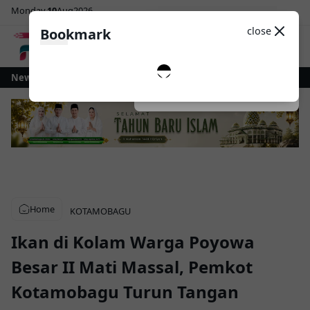
Monday
10
Aug
2026
Sosial Media
Theme
close
Bookmark
0
ui sebagai Warisan Budaya, Pemkot Kotamobagu Wajibkan Tari Dana-Dana
News
Dark
System
Light
Home
KOTAMOBAGU
Ikan di Kolam Warga Poyowa
Besar II Mati Massal, Pemkot
Kotamobagu Turun Tangan